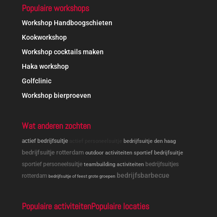
Populaire workshops
Workshop Handboogschieten
Kookworkshop
Workshop cocktails maken
Haka workshop
Golfclinic
Workshop bierproeven
Wat anderen zochten
actief bedrijfsuitje
actief personeelsuitje
bedrijfsuitje den haag
bedrijfsuitje rotterdam
outdoor activiteiten
sportief bedrijfsuitje
sportief personeelsuitje
bedrijfsuitjes
teambuilding activiteiten
bedrijfsbarbecue
rotterdam
bedrijfsuitje of feest grote groepen
Populaire activiteiten
Populaire locaties