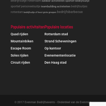
bedrijfsuitje rotterdam
outdoor activiteiten
sportief bedrijfsuitje
sportief personeelsuitje
bedrijfsuitjes
teambuilding activiteiten
bedrijfsbarbecue
rotterdam
bedrijfsuitje of feest grote groepen
Populaire activiteiten
Populaire locaties
Quad rijden
Rotterdam stad
Mountainbiken
Strand Scheveningen
Escape Room
Op kantoor
Solex rijden
Evenementenlocatie
Circuit rijden
Den Haag stad
© 2017 Evenman Bedrijfsevents - Onderdeel van de Evenman