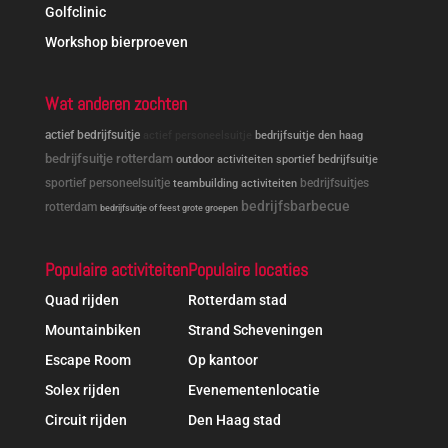
Golfclinic
Workshop bierproeven
Wat anderen zochten
actief bedrijfsuitje
actief personeelsuitje
bedrijfsuitje den haag
bedrijfsuitje rotterdam
outdoor activiteiten
sportief bedrijfsuitje
sportief personeelsuitje
bedrijfsuitjes
teambuilding activiteiten
bedrijfsbarbecue
rotterdam
bedrijfsuitje of feest grote groepen
Populaire activiteiten
Populaire locaties
Quad rijden
Rotterdam stad
Mountainbiken
Strand Scheveningen
Escape Room
Op kantoor
Solex rijden
Evenementenlocatie
Circuit rijden
Den Haag stad